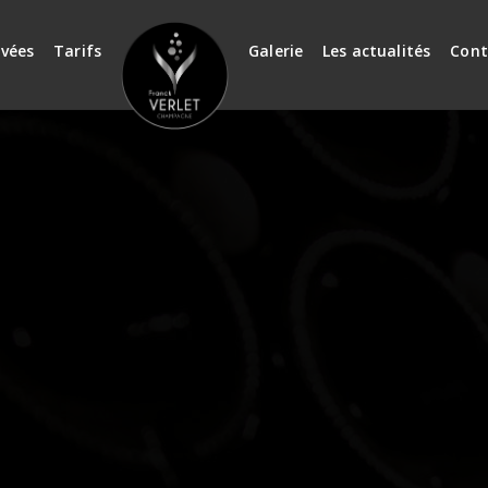
vées
Tarifs
Galerie
Les actualités
Cont
ates