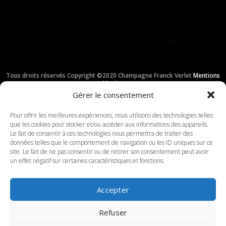
Tous droits réservés Copyright ©2020 Champagne Franck Verlet
Mentions
légales
Création :
Graphissime.com
L’abus d’alcool est dangereux pour la santé. À
Gérer le consentement
consommer avec modération.
Pour offrir les meilleures expériences, nous utilisons des technologies telles
que les cookies pour stocker et/ou accéder aux informations des appareils.
Le fait de consentir à ces technologies nous permettra de traiter des
données telles que le comportement de navigation ou les ID uniques sur ce
site. Le fait de ne pas consentir ou de retirer son consentement peut avoir
un effet négatif sur certaines caractéristiques et fonctions.
Accepter
Refuser